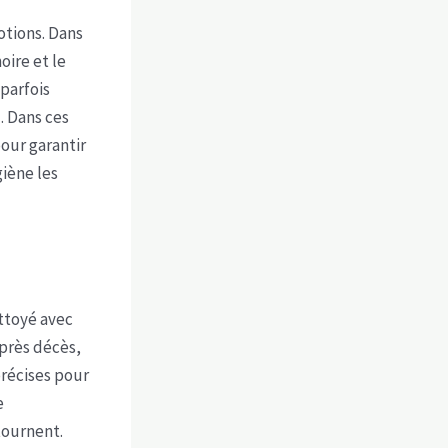
tions. Dans
oire et le
parfois
. Dans ces
our garantir
iène les
ettoyé avec
près décès,
précises pour
e
etournent.