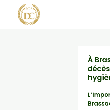
Aller
au
contenu
À Bra
décès 
hygièn
L’Impo
Brassa