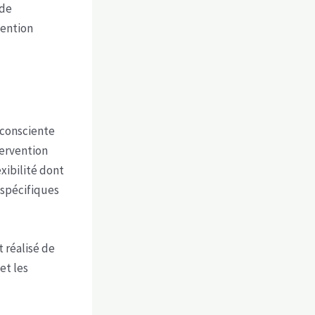
 de
tention
 consciente
tervention
xibilité dont
 spécifiques
t réalisé de
et les