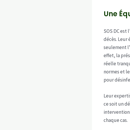
Une Équ
SOS DC est l
décès. Leur 
seulement l’
effet, la pr
réelle tranqu
normes et le
pour désinfe
Leur experti
ce soit un d
intervention
chaque cas.