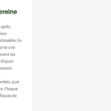
ereine
 après
 non
stimable. En
porte une
ssent les
cifiques
ination.
ariées, que
ue. Chaque
ifiques de