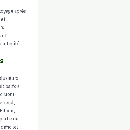
ttoyage après
 et
rs
s et
r intimité.
es
plusieurs
it parfois
 Le Mont-
Ferrand,
 Billom,
partie de
ifficiles.