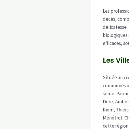
Les professi
décès, compr
délicatesse.
biologiques 
efficaces, so
Les Vil
Située au cœ
communes où 
sentir. Parmi
Dore, Ambert
Riom, Thiers
Ménétrol, Ch
cette région