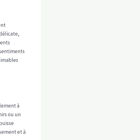
ent
délicate,
ients
s sentiments
timables
alement à
nirs ou un
 puisse
isement et à