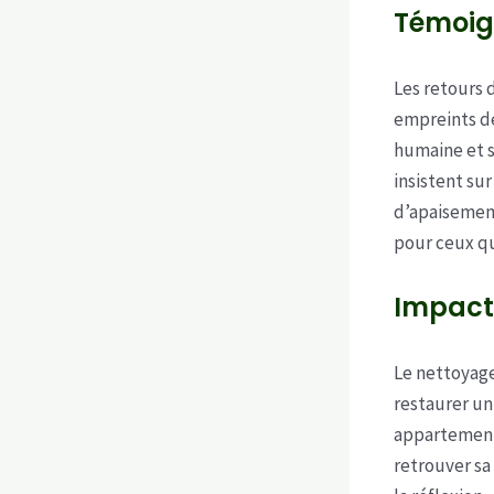
Témoig
Les retours 
empreints d
humaine et s
insistent su
d’apaisement
pour ceux qu
Impact 
Le nettoyage
restaurer un
appartement 
retrouver sa 