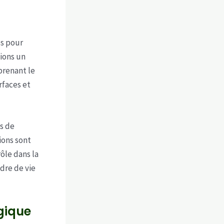
es pour
tions un
prenant le
rfaces et
s de
ions sont
ôle dans la
adre de vie
ogique