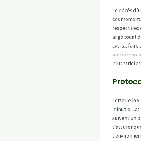
Le décès d’
ces moments d
respect des 
angoissant d
cas-là, fair
une interven
plus strictes
Protoc
Lorsque la vi
minutie. Les
suivent un p
s’assurer qu
l’environneme