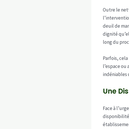
Outre le net
l’interventi
deuil de man
dignité qu’e
long du proc
Parfois, cel
l’espace ou 
indéniables 
Une Dis
Face à l’urg
disponibilité
établissemen