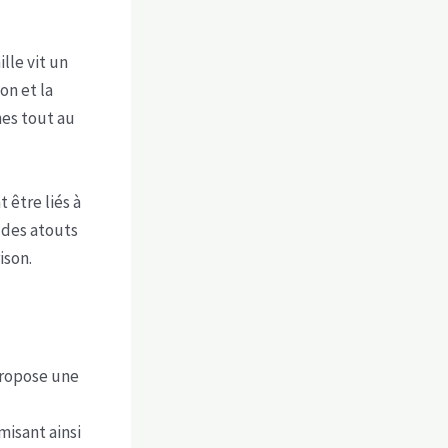
lle vit un
on et la
hes tout au
 être liés à
 des atouts
ison.
propose une
misant ainsi