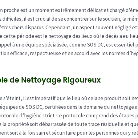
un proche est un moment extrêmement délicat et chargé d’émo
ifficiles, il est crucial de se concentrer sur le soutien, la mém
êtres chers disparus. Cependant, un aspect souvent négligé et 
e cette période est le nettoyage des lieux où le décès a eu lieu
e appel à une équipe spécialisée, comme SOS DC, est essentiel p
tion efficace, respectueuse et en accord avec les normes d’hyg
.
ole de Nettoyage Rigoureux
e s’éteint, il est impératif que le lieu où cela se produit soit n
 équipes de SOS DC, certifiées dans le domaine du nettoyage a
rotocole d’hygiène strict. Ce protocole comprend des étapes 
e la propriété soit débarrassée de toute trace résiduelle et qu
nt soit à la fois sain et sécuritaire pour les personnes qui y r