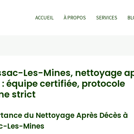
ACCUEIL
À PROPOS
SERVICES
BL
ssac-Les-Mines, nettoyage a
: équipe certifiée, protocole
e strict
rtance du Nettoyage Après Décès à
c-Les-Mines