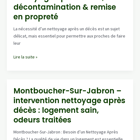
rapide,
décontamination & remise
résultat
en propreté
impeccable
La nécessité d’un nettoyage après un décès est un sujet
délicat, mais essentiel pour permettre aux proches de faire
leur
Urgence
Lire la suite »
Combloux
:
nettoyage
après
Montboucher-Sur-Jabron –
décès,
intervention nettoyage après
décontamination
&
décès : logement sain,
remise
odeurs traitées
en
propreté
Montboucher-Sur-Jabron : Besoin d’un Nettoyage Après
Décès ? La qualité de vie dans un logement est essentielle