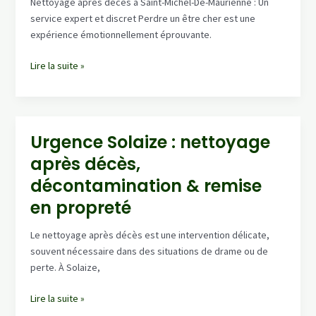
Nettoyage après décès à Saint-Michel-De-Maurienne : Un
rapide
service expert et discret Perdre un être cher est une
24/7
expérience émotionnellement éprouvante.
Nettoyage
Lire la suite »
après
décès
à
Saint-
Urgence Solaize : nettoyage
Michel-
après décès,
De-
Maurienne
décontamination & remise
–
en propreté
entreprise
spécialisée,
Le nettoyage après décès est une intervention délicate,
discrétion
souvent nécessaire dans des situations de drame ou de
garantie
perte. À Solaize,
Urgence
Lire la suite »
Solaize