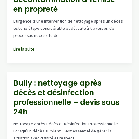
:
en propreté
désinfection
&
L’urgence d’une intervention de nettoyage après un décès
remise
est une étape considérable et délicate à traverser. Ce
en
processus nécessite de
état
(devis
Urgence
Lire la suite »
gratuit)
Combronde
:
nettoyage
après
Bully : nettoyage après
décès,
décès et désinfection
décontamination
&
professionnelle – devis sous
remise
24h
en
propreté
Nettoyage Après Décès et Désinfection Professionnelle
Lorsqu’un décès survient, il est essentiel de gérer la
situation avec dignité et respect.