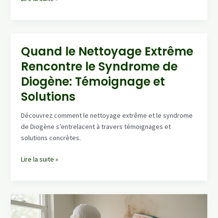
Juridiques
Imprevus:
Nettoyage
Après
Quand le Nettoyage Extrême
Découverte
Rencontre le Syndrome de
Tardive
de
Diogène: Témoignage et
Défunts
Solutions
Découvrez comment le nettoyage extrême et le syndrome
de Diogène s’entrelacent à travers témoignages et
solutions concrètes.
Quand
Lire la suite »
le
Nettoyage
Extrême
Rencontre
le