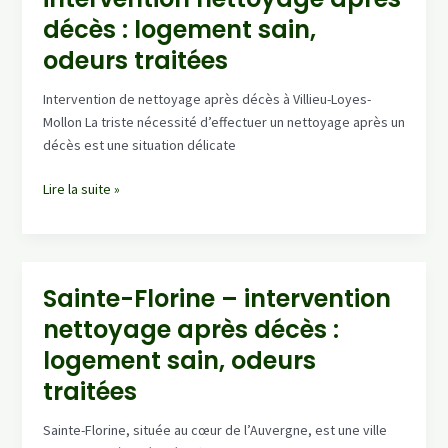
intervention
décès : logement sain,
rapide,
odeurs traitées
résultat
impeccable
Intervention de nettoyage après décès à Villieu-Loyes-
Mollon La triste nécessité d’effectuer un nettoyage après un
décès est une situation délicate
Villieu-
Lire la suite »
Loyes-
Mollon
–
intervention
Sainte-Florine – intervention
nettoyage
nettoyage après décès :
après
décès
logement sain, odeurs
:
traitées
logement
sain,
Sainte-Florine, située au cœur de l’Auvergne, est une ville
odeurs