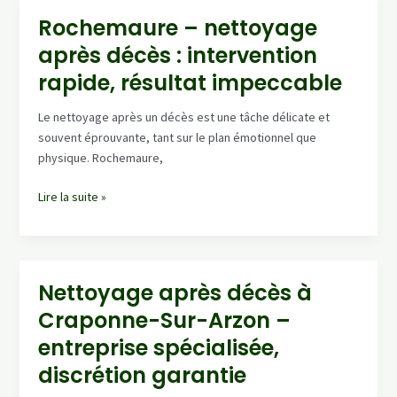
Mons,
Rochemaure – nettoyage
nettoyage
après décès : intervention
après
décès
rapide, résultat impeccable
:
équipe
Le nettoyage après un décès est une tâche délicate et
certifiée,
souvent éprouvante, tant sur le plan émotionnel que
protocole
physique. Rochemaure,
hygiène
strict
Rochemaure
Lire la suite »
–
nettoyage
après
décès
Nettoyage après décès à
:
Craponne-Sur-Arzon –
intervention
rapide,
entreprise spécialisée,
résultat
discrétion garantie
impeccable