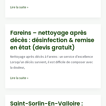
Izeaux
Lire la suite »
–
intervention
nettoyage
après
Fareins – nettoyage après
décès
décès : désinfection & remise
:
logement
en état (devis gratuit)
sain,
odeurs
Nettoyage après décès à Fareins : un service d’excellence
traitées
Lorsqu’un décès survient, il est difficile de composer avec
la douleur,
Fareins
Lire la suite »
–
nettoyage
après
décès
Saint-Sorlin-En-Valloire :
: