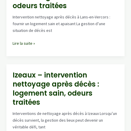
décès
odeurs traitées
et
désinfection
Intervention nettoyage après décès à Lans-en-Vercors :
complète
fournir un logement sain et apaisant La gestion d’une
situation de décès est
Lans-
Lire la suite »
En-
Vercors
–
intervention
Izeaux – intervention
nettoyage
nettoyage après décès :
après
décès
logement sain, odeurs
:
traitées
logement
sain,
Interventions de nettoyage après décès à Izeaux Lorsqu’un
odeurs
décès survient, la gestion des lieux peut devenir un
traitées
véritable défi, tant