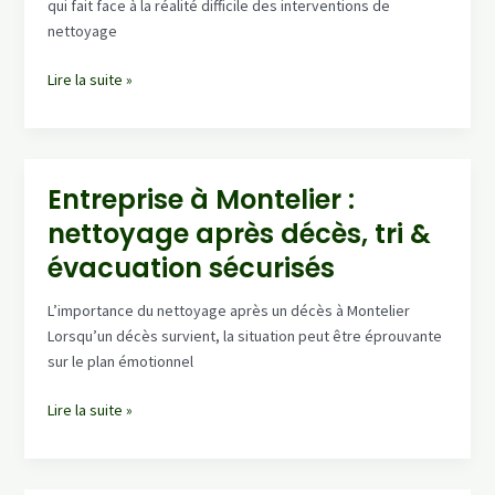
qui fait face à la réalité difficile des interventions de
traitées
nettoyage
Sainte-
Lire la suite »
Florine
–
intervention
nettoyage
Entreprise à Montelier :
après
nettoyage après décès, tri &
décès
:
évacuation sécurisés
logement
sain,
L’importance du nettoyage après un décès à Montelier
odeurs
Lorsqu’un décès survient, la situation peut être éprouvante
traitées
sur le plan émotionnel
Entreprise
Lire la suite »
à
Montelier
: