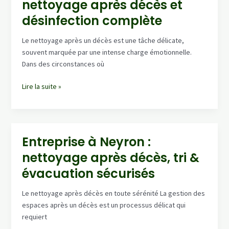
nettoyage après décès et
décès,
intervention
désinfection complète
rapide
24/7
Le nettoyage après un décès est une tâche délicate,
souvent marquée par une intense charge émotionnelle.
Dans des circonstances où
Balan
Lire la suite »
|
spécialiste
du
nettoyage
Entreprise à Neyron :
après
nettoyage après décès, tri &
décès
et
évacuation sécurisés
désinfection
complète
Le nettoyage après décès en toute sérénité La gestion des
espaces après un décès est un processus délicat qui
requiert