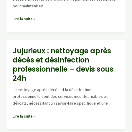
pour maintenir un
Montboucher-
Lire la suite »
Sur-
Jabron
–
intervention
Jujurieux : nettoyage après
nettoyage
décès et désinfection
après
décès
professionnelle – devis sous
:
24h
logement
sain,
Le nettoyage après décès et la désinfection
odeurs
professionnelle sont des services incontournables et
traitées
délicats, nécessitant un savoir-faire spécifique et une
Jujurieux
Lire la suite »
:
nettoyage