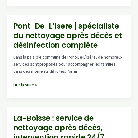
:
nettoyage
après
Pont-De-L’Isere | spécialiste
décès,
du nettoyage après décès et
décontamination
&
désinfection complète
remise
en
Dans la paisible commune de Pont-De-L’Isère, de nombreux
propreté
services sont proposés pour accompagner les familles
dans des moments difficiles. Parmi
Pont-
Lire la suite »
De-
L’Isere
|
spécialiste
La-Boisse : service de
du
nettoyage après décès,
nettoyage
après
intervention rapide 24/7