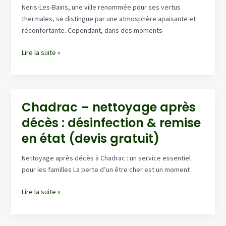
décès,
Neris-Les-Bains, une ville renommée pour ses vertus
intervention
thermales, se distingue par une atmosphère apaisante et
rapide
réconfortante. Cependant, dans des moments
24/7
Neris-
Lire la suite »
Les-
Bains
–
nettoyage
Chadrac – nettoyage après
après
décès : désinfection & remise
décès
:
en état (devis gratuit)
intervention
rapide,
Nettoyage après décès à Chadrac : un service essentiel
résultat
pour les familles La perte d’un être cher est un moment
impeccable
Chadrac
Lire la suite »
–
nettoyage