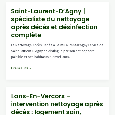
De-
Gourdans
Saint-Laurent-D’Agny |
:
spécialiste du nettoyage
nettoyage
après
après décès et désinfection
décès,
complète
décontamination
&
Le Nettoyage Après Décès à Saint-Laurent-D’Agny La ville de
remise
Saint-Laurent-D’Agny se distingue par son atmosphère
en
paisible et ses habitants bienveillants.
propreté
Saint-
Lire la suite »
Laurent-
D’Agny
|
spécialiste
Lans-En-Vercors –
du
intervention nettoyage après
nettoyage
après
décès : logement sain,