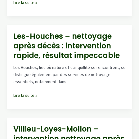
Attignat
Lire la suite »
–
intervention
nettoyage
après
Les-Houches – nettoyage
décès
après décès : intervention
:
logement
rapide, résultat impeccable
sain,
odeurs
Les Houches, lieu où nature et tranquillité se rencontrent, se
traitées
distingue également par des services de nettoyage
essentiels, notamment dans
Les-
Lire la suite »
Houches
–
nettoyage
après
Villieu-Loyes-Mollon –
décès
intervention nettoyage après
: