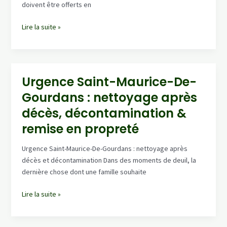
24/7
doivent être offerts en
La-
Lire la suite »
Bathie
:
service
de
Urgence Saint-Maurice-De-
nettoyage
Gourdans : nettoyage après
après
décès,
décès, décontamination &
intervention
remise en propreté
rapide
24/7
Urgence Saint-Maurice-De-Gourdans : nettoyage après
décès et décontamination Dans des moments de deuil, la
dernière chose dont une famille souhaite
Urgence
Lire la suite »
Saint-
Maurice-