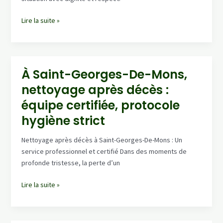
Bully
Lire la suite »
:
nettoyage
après
décès
À Saint-Georges-De-Mons,
et
nettoyage après décès :
désinfection
professionnelle
équipe certifiée, protocole
–
hygiène strict
devis
sous
Nettoyage après décès à Saint-Georges-De-Mons : Un
24h
service professionnel et certifié Dans des moments de
profonde tristesse, la perte d’un
À
Lire la suite »
Saint-
Georges-
De-