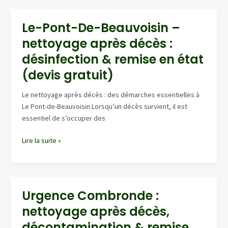
après
décès
Le-Pont-De-Beauvoisin –
et
nettoyage après décès :
désinfection
professionnelle
désinfection & remise en état
–
(devis gratuit)
devis
sous
Le nettoyage après décès : des démarches essentielles à
24h
Le Pont-de-Beauvoisin Lorsqu’un décès survient, il est
essentiel de s’occuper des
Le-
Lire la suite »
Pont-
De-
Beauvoisin
–
Urgence Combronde :
nettoyage
nettoyage après décès,
après
décès
décontamination & remise