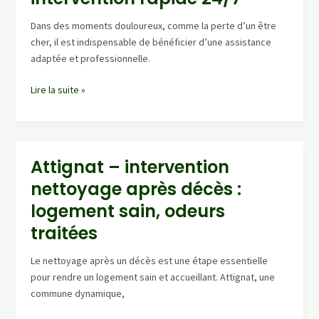
décès
et
Dans des moments douloureux, comme la perte d’un être
désinfection
cher, il est indispensable de bénéficier d’une assistance
complète
adaptée et professionnelle.
La-
Lire la suite »
Boisse
:
service
de
Attignat – intervention
nettoyage
nettoyage après décès :
après
décès,
logement sain, odeurs
intervention
traitées
rapide
24/7
Le nettoyage après un décès est une étape essentielle
pour rendre un logement sain et accueillant. Attignat, une
commune dynamique,