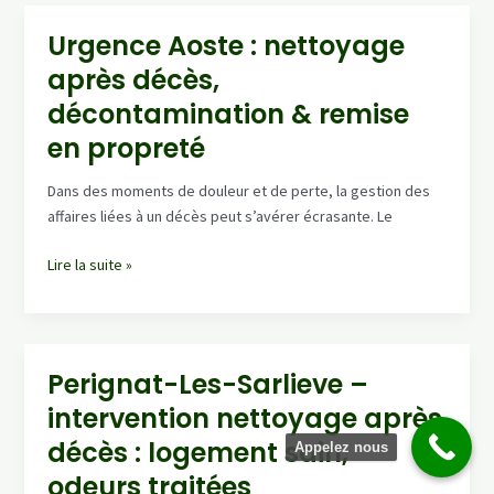
après
décès
Urgence Aoste : nettoyage
:
après décès,
désinfection
&
décontamination & remise
remise
en propreté
en
état
Dans des moments de douleur et de perte, la gestion des
(devis
affaires liées à un décès peut s’avérer écrasante. Le
gratuit)
Urgence
Lire la suite »
Aoste
:
nettoyage
après
Perignat-Les-Sarlieve –
décès,
intervention nettoyage après
décontamination
&
décès : logement sain,
Appelez nous
remise
odeurs traitées
en