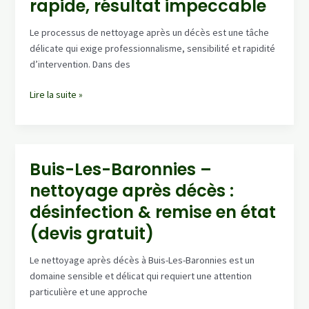
rapide, résultat impeccable
discrétion
garantie
Le processus de nettoyage après un décès est une tâche
délicate qui exige professionnalisme, sensibilité et rapidité
d’intervention. Dans des
Chavanod
Lire la suite »
–
nettoyage
après
décès
Buis-Les-Baronnies –
:
nettoyage après décès :
intervention
rapide,
désinfection & remise en état
résultat
(devis gratuit)
impeccable
Le nettoyage après décès à Buis-Les-Baronnies est un
domaine sensible et délicat qui requiert une attention
particulière et une approche