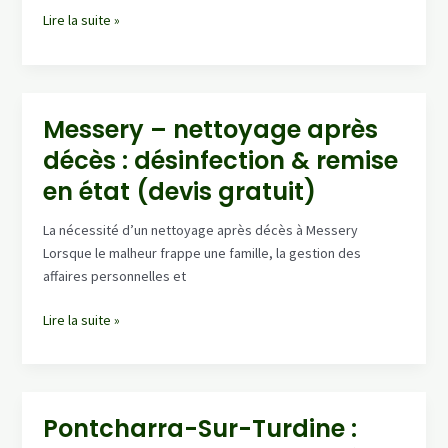
Entreprise
Lire la suite »
à
Neyron
:
nettoyage
Messery – nettoyage après
après
décès : désinfection & remise
décès,
tri
en état (devis gratuit)
&
évacuation
La nécessité d’un nettoyage après décès à Messery
sécurisés
Lorsque le malheur frappe une famille, la gestion des
affaires personnelles et
Messery
Lire la suite »
–
nettoyage
après
décès
Pontcharra-Sur-Turdine :
: