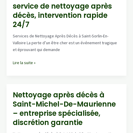
service de nettoyage après
désinfection
&
décès, intervention rapide
remise
24/7
en
état
Services de Nettoyage Après Décès à Saint-Sorlin-En-
(devis
Valloire La perte d’un être cher est un événement tragique
gratuit)
et éprouvant qui demande
Saint-
Lire la suite »
Sorlin-
En-
Valloire
:
Nettoyage après décès à
service
Saint-Michel-De-Maurienne
de
nettoyage
– entreprise spécialisée,
après
discrétion garantie
décès,
intervention