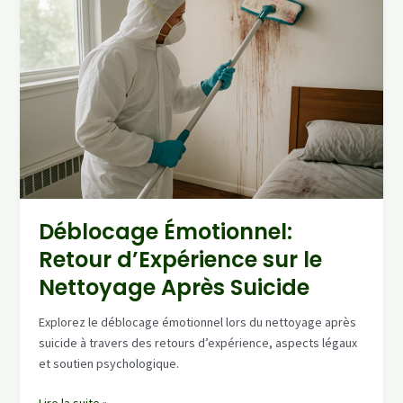
Syndrome
de
Diogène:
Témoignage
et
Solutions
Déblocage Émotionnel:
Retour d’Expérience sur le
Nettoyage Après Suicide
Explorez le déblocage émotionnel lors du nettoyage après
suicide à travers des retours d’expérience, aspects légaux
et soutien psychologique.
Déblocage