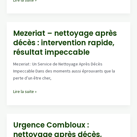
Lire la suite »
Émotionnel:
Retour
d’Expérience
sur
Mezeriat – nettoyage après
le
décès : intervention rapide,
Nettoyage
Après
résultat impeccable
Suicide
Mezeriat : Un Service de Nettoyage Après Décès
Impeccable Dans des moments aussi éprouvants que la
perte d’un être cher,
Mezeriat
Lire la suite »
–
nettoyage
après
décès
Urgence Combloux :
:
nettoyage après décès,
intervention