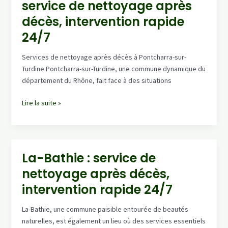
service de nettoyage après
désinfection
&
décès, intervention rapide
remise
24/7
en
état
Services de nettoyage après décès à Pontcharra-sur-
(devis
Turdine Pontcharra-sur-Turdine, une commune dynamique du
gratuit)
département du Rhône, fait face à des situations
Pontcharra-
Lire la suite »
Sur-
Turdine
:
service
La-Bathie : service de
de
nettoyage après décès,
nettoyage
après
intervention rapide 24/7
décès,
intervention
La-Bathie, une commune paisible entourée de beautés
rapide
naturelles, est également un lieu où des services essentiels