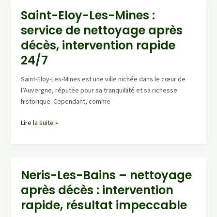
nettoyage
Saint-Eloy-Les-Mines :
après
service de nettoyage après
décès,
tri
décès, intervention rapide
&
24/7
évacuation
sécurisés
Saint-Eloy-Les-Mines est une ville nichée dans le cœur de
l’Auvergne, réputée pour sa tranquillité et sa richesse
historique. Cependant, comme
Saint-
Lire la suite »
Eloy-
Les-
Mines
:
Neris-Les-Bains – nettoyage
service
après décès : intervention
de
nettoyage
rapide, résultat impeccable
après