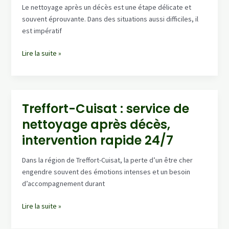
Le nettoyage après un décès est une étape délicate et
souvent éprouvante. Dans des situations aussi difficiles, il
est impératif
Nettoyage
Lire la suite »
après
décès
à
Craponne-
Treffort-Cuisat : service de
Sur-
nettoyage après décès,
Arzon
–
intervention rapide 24/7
entreprise
spécialisée,
Dans la région de Treffort-Cuisat, la perte d’un être cher
discrétion
engendre souvent des émotions intenses et un besoin
garantie
d’accompagnement durant
Treffort-
Lire la suite »
Cuisat