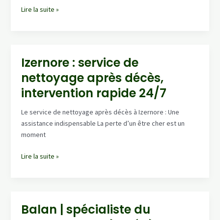
Buis-
Lire la suite »
Les-
Baronnies
–
nettoyage
Izernore : service de
après
nettoyage après décès,
décès
:
intervention rapide 24/7
désinfection
&
Le service de nettoyage après décès à Izernore : Une
remise
assistance indispensable La perte d’un être cher est un
en
moment
état
(devis
Izernore
Lire la suite »
gratuit)
:
service
de
nettoyage
Balan | spécialiste du
après