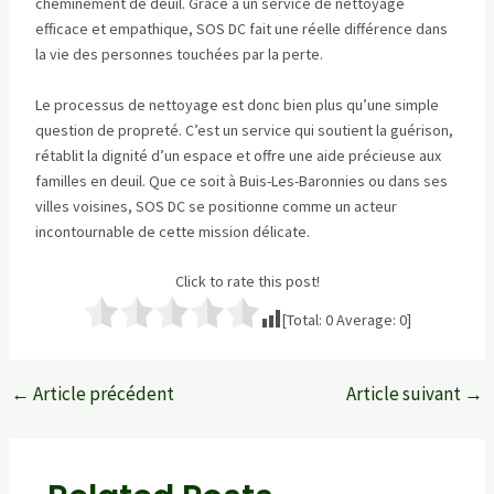
cheminement de deuil. Grâce à un service de nettoyage
efficace et empathique, SOS DC fait une réelle différence dans
la vie des personnes touchées par la perte.
Le processus de nettoyage est donc bien plus qu’une simple
question de propreté. C’est un service qui soutient la guérison,
rétablit la dignité d’un espace et offre une aide précieuse aux
familles en deuil. Que ce soit à Buis-Les-Baronnies ou dans ses
villes voisines, SOS DC se positionne comme un acteur
incontournable de cette mission délicate.
Click to rate this post!
[Total:
0
Average:
0
]
←
Article précédent
Article suivant
→
Navigation
des
articles