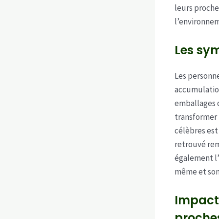
leurs proche
l’environnem
Les sy
Les personn
accumulation
emballages 
transformer 
célèbres est
retrouvé rem
également l’
même et son
Impact 
proche