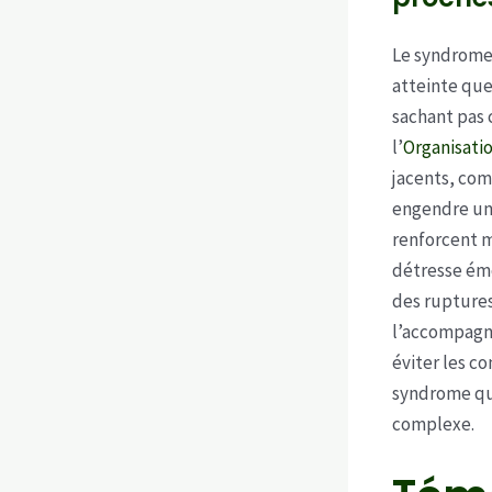
Le syndrome
atteinte que
sachant pas 
l’
Organisatio
jacents, com
engendre un 
renforcent m
détresse émo
des ruptures
l’accompagne
éviter les c
syndrome que
complexe.