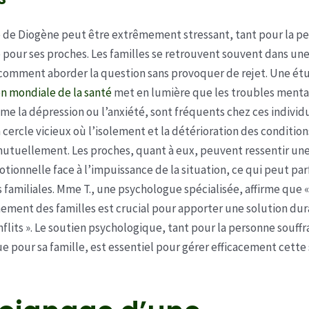
 de Diogène peut être extrêmement stressant, tant pour la p
 pour ses proches. Les familles se retrouvent souvent dans un
comment aborder la question sans provoquer de rejet. Une ét
n mondiale de la santé
met en lumière que les troubles menta
me la dépression ou l’anxiété, sont fréquents chez ces individu
cercle vicieux où l’isolement et la détérioration des condition
utuellement. Les proches, quant à eux, peuvent ressentir un
tionnelle face à l’impuissance de la situation, ce qui peut par
 familiales. Mme T., une psychologue spécialisée, affirme que «
ment des familles est crucial pour apporter une solution dur
onflits ». Le soutien psychologique, tant pour la personne souff
 pour sa famille, est essentiel pour gérer efficacement cette 