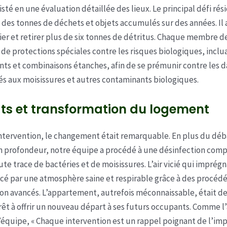
sté en une évaluation détaillée des lieux. Le principal défi rés
n des tonnes de déchets et objets accumulés sur des années. Il a
rier et retirer plus de six tonnes de détritus. Chaque membre d
 de protections spéciales contre les risques biologiques, inclu
ts et combinaisons étanches, afin de se prémunir contre les 
iés aux moisissures et autres contaminants biologiques.
ts et transformation du logement
l’intervention, le changement était remarquable. En plus du déb
 profondeur, notre équipe a procédé à une désinfection comp
te trace de bactéries et de moisissures. L’air vicié qui imprégn
cé par une atmosphère saine et respirable grâce à des procéd
on avancés. L’appartement, autrefois méconnaissable, était d
rêt à offrir un nouveau départ à ses futurs occupants. Comme l
’équipe, « Chaque intervention est un rappel poignant de l’im