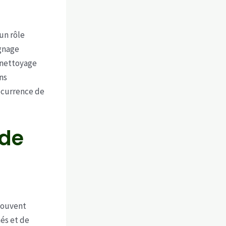
un rôle
ignage
u nettoyage
ns
récurrence de
 de
Souvent
és et de