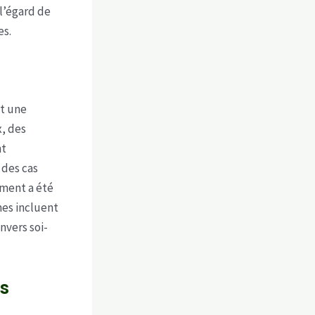
l’égard de
es.
t une
, des
nt
 des cas
ement a été
mes incluent
nvers soi-
es