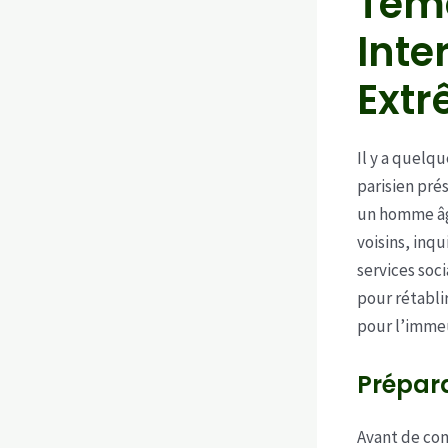
Tém
Inte
Ext
Il y a quelq
parisien pré
un homme âg
voisins, inqu
services soc
pour rétablir
pour l’immeu
Prépara
Avant de com