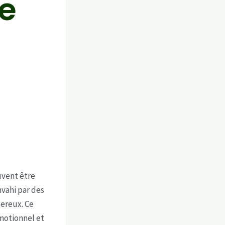
e
vent être
vahi par des
gereux. Ce
émotionnel et