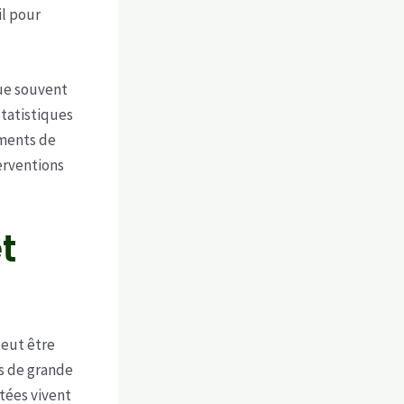
il pour
que souvent
statistiques
ements de
erventions
t
peut être
ns de grande
tées vivent