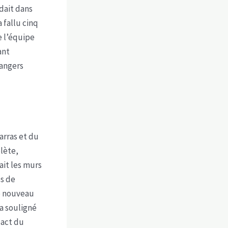
idait dans
 fallu cinq
e l’équipe
ant
dangers
arras et du
lète,
ait les murs
és de
e nouveau
’a souligné
pact du