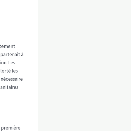
artement
partenait à
on. Les
lerté les
 nécessaire
sanitaires
a première