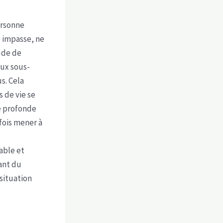
ersonne
e impasse, ne
ude de
ux sous-
s. Cela
s de vie se
e profonde
fois mener à
able et
rant du
situation