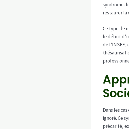
syndrome de 
restaurer la 
Ce type de n
le début d’u
de l’INSEE, 
thésaurisati
professionne
Appr
Soci
Dans les cas
ignoré. Ce s
précarité, e