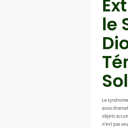
Ex
le
Di
Té
So
Le syndrome
aussi drama
objets accum
n’est pas se