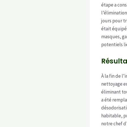
étape a consi
l’éliminatio
jours pour t
était équipé
masques, gan
potentiels l
Résulta
À la fin de 
nettoyage en
éliminant tou
a été rempla
désodorisati
habitable, p
notre chef d