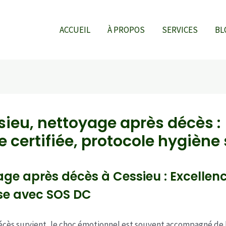
ACCUEIL
À PROPOS
SERVICES
BL
sieu, nettoyage après décès :
 certifiée, protocole hygiène 
ge après décès à Cessieu : Excellenc
se avec SOS DC
cès survient, le choc émotionnel est souvent accompagné de 