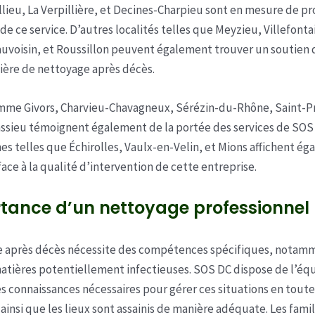
lieu, La Verpillière, et Decines-Charpieu sont en mesure de pr
de ce service. D’autres localités telles que Meyzieu, Villefonta
voisin, et Roussillon peuvent également trouver un soutien 
ière de nettoyage après décès.
omme Givors, Charvieu-Chavagneux, Sérézin-du-Rhône, Saint-Pr
assieu témoignent également de la portée des services de SOS 
 telles que Échirolles, Vaulx-en-Velin, et Mions affichent ég
face à la qualité d’intervention de cette entreprise.
tance d’un nettoyage professionnel
e après décès nécessite des compétences spécifiques, notam
matières potentiellement infectieuses. SOS DC dispose de l’é
s connaissances nécessaires pour gérer ces situations en toute
 ainsi que les lieux sont assainis de manière adéquate. Les fam