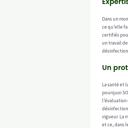
Experti
Dans un mome
ce qu’elle f
certifiés pou
un travail de
désinfection
Un prot
La santé et l
pourquoi SO
l’évaluation 
désinfection
vigueur. La 
et ce, dans 