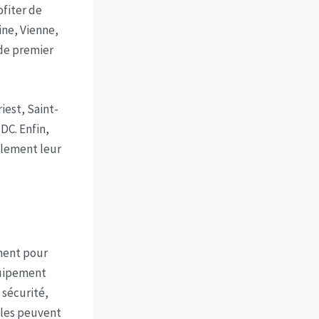
ofiter de
ine, Vienne,
de premier
iest, Saint-
DC. Enfin,
alement leur
ment pour
quipement
 sécurité,
illes peuvent