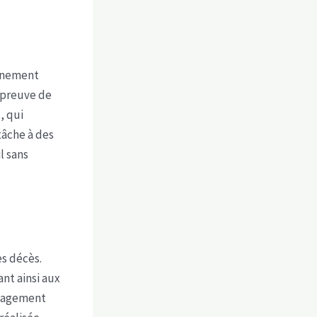
agnement
 preuve de
, qui
tâche à des
l sans
ès décès.
ant ainsi aux
ngagement