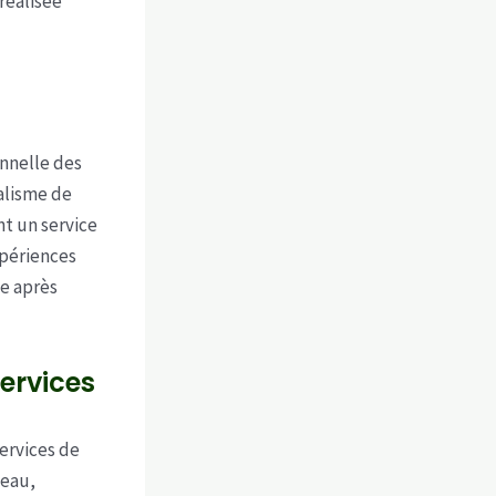
réalisée
nnelle des
nalisme de
nt un service
xpériences
ge après
services
ervices de
beau,