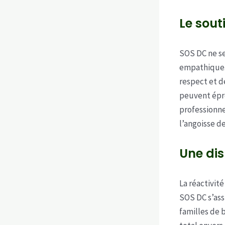
Le sout
SOS DC ne s
empathique.
respect et d
peuvent épro
professionne
l’angoisse de
Une dis
La réactivit
SOS DC s’ass
familles de 