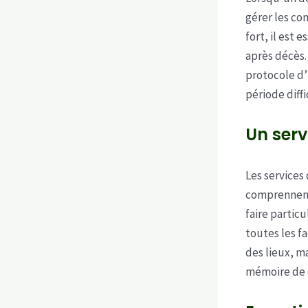
gérer les co
fort, il est 
après décès.
protocole d’
période diffic
Un serv
Les services
comprennent 
faire partic
toutes les f
des lieux, ma
mémoire de c