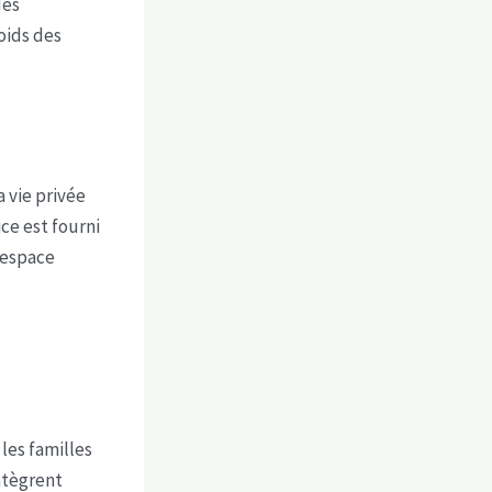
des
oids des
 vie privée
ice est fourni
 espace
les familles
ntègrent