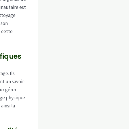
unautaire est
ettoyage
 son
t cette
ifiques
age. Ils
t un savoir-
ur gérer
age physique
ainsi la