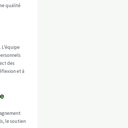
une qualité
. L’équipe
personnels
pect des
éflexion et à
e
mpagnement
s, le soutien