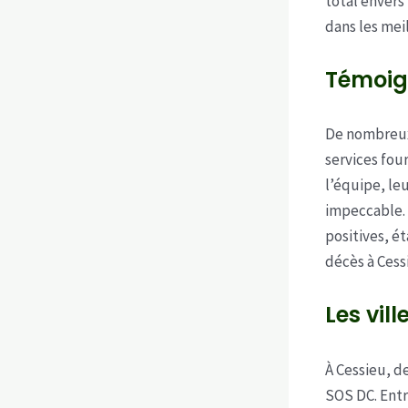
total envers
dans les meil
Témoig
De nombreux 
services fou
l’équipe, leu
impeccable. 
positives, é
décès à Cess
Les vil
À Cessieu, 
SOS DC. Entr