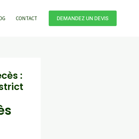
OG
CONTACT
DEMANDEZ UN DEVIS
cès :
strict
ès