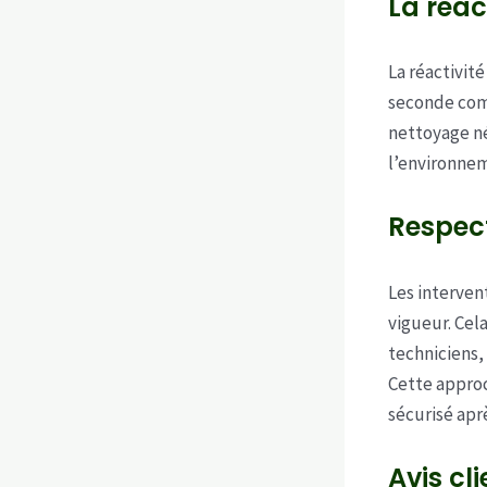
La réact
La réactivit
seconde comp
nettoyage né
l’environnem
Respect
Les interve
vigueur. Cela
techniciens, 
Cette approc
sécurisé apr
Avis cl