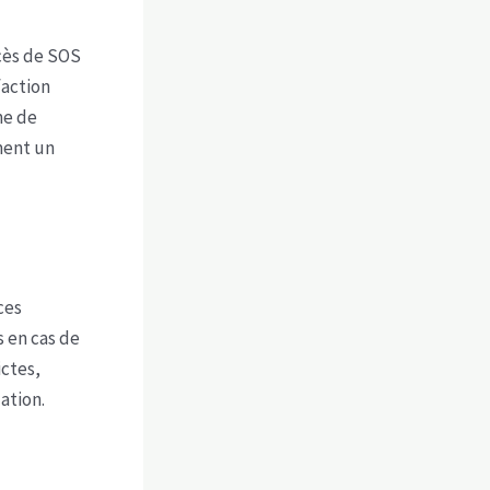
écès de SOS
faction
me de
ment un
ces
 en cas de
ictes,
ation.