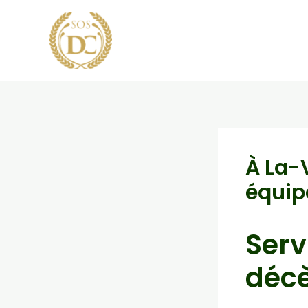
Aller
au
contenu
À La-V
équipe
Serv
décè