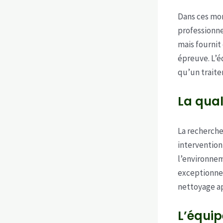
Dans ces mo
professionnel
mais fourni
épreuve. L’é
qu’un traite
La qual
La recherche
intervention
l’environnem
exceptionnel
nettoyage ap
L’équip