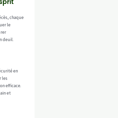
sprit
décès, chaque
uer le
urer
 deuil.
curité en
r les
on efficace.
ain et