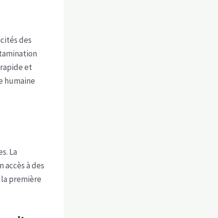
cités des
ntamination
 rapide et
se humaine
s. La
n accès à des
 la première