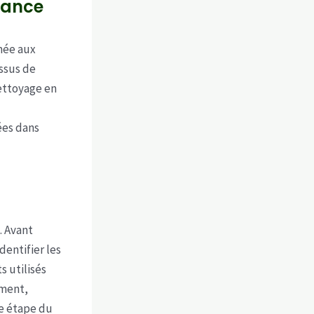
fiance
mée aux
ssus de
nettoyage en
ées dans
. Avant
dentifier les
s utilisés
ement,
ue étape du