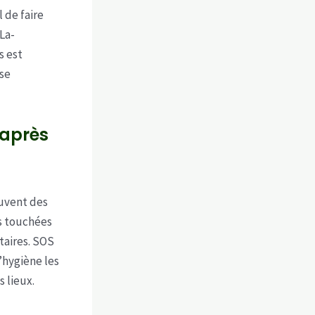
 de faire
La-
s est
ise
 après
ouvent des
es touchées
taires. SOS
’hygiène les
s lieux.