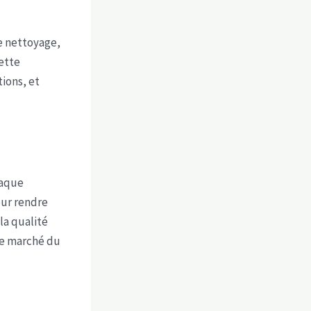
de nettoyage,
ette
ions, et
haque
our rendre
la qualité
le marché du