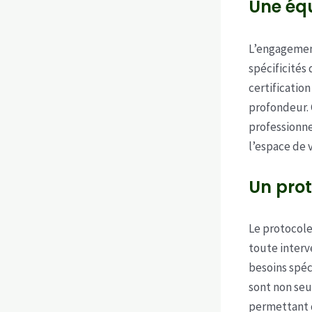
Une équ
L’engagemen
spécificités
certificatio
profondeur. 
professionne
l’espace de v
Un prot
Le protocole
toute interv
besoins spéc
sont non se
permettant d