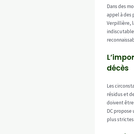
Dans des mom
appel à des p
Verpillière,
indiscutable
reconnaissab
L’impor
décès
Les circonst
résidus et d
doivent être
DC propose u
plus strictes