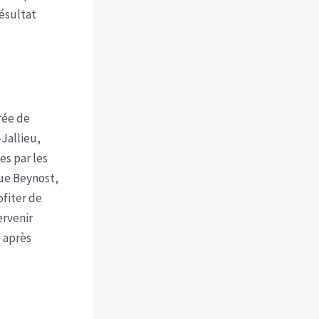
résultat
rée de
Jallieu,
es par les
ue Beynost,
ofiter de
ervenir
 après