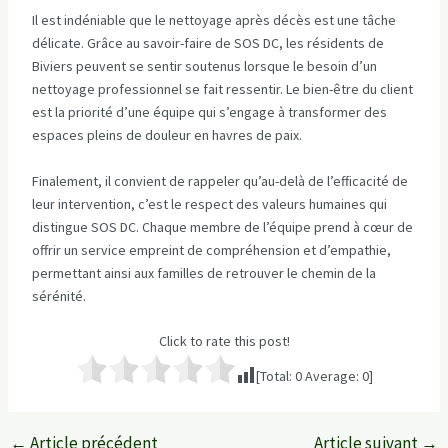
Il est indéniable que le nettoyage après décès est une tâche
délicate. Grâce au savoir-faire de SOS DC, les résidents de
Biviers peuvent se sentir soutenus lorsque le besoin d’un
nettoyage professionnel se fait ressentir. Le bien-être du client
est la priorité d’une équipe qui s’engage à transformer des
espaces pleins de douleur en havres de paix.
Finalement, il convient de rappeler qu’au-delà de l’efficacité de
leur intervention, c’est le respect des valeurs humaines qui
distingue SOS DC. Chaque membre de l’équipe prend à cœur de
offrir un service empreint de compréhension et d’empathie,
permettant ainsi aux familles de retrouver le chemin de la
sérénité.
Click to rate this post!
[Total:
0
Average:
0
]
←
Article précédent
Article suivant
→
Navigation