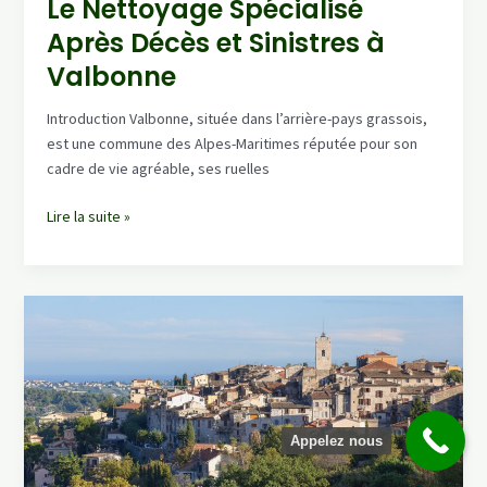
Le Nettoyage Spécialisé
Après Décès et Sinistres à
Valbonne
Introduction Valbonne, située dans l’arrière-pays grassois,
est une commune des Alpes-Maritimes réputée pour son
cadre de vie agréable, ses ruelles
Le
Lire la suite »
Nettoyage
Spécialisé
Après
Décès
et
Sinistres
à
Valbonne
Appelez nous