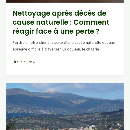
Nettoyage après décès de
cause naturelle : Comment
réagir face à une perte ?
Perdre un être cher à la suite d’une cause naturelle est une
épreuve difficile à traverser. La douleur, le chagrin
Nettoyage
Lire la suite »
après
décès
de
cause
naturelle
:
Comment
réagir
face
à