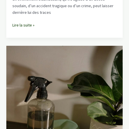
soudain, d’un accident tragique ou d’un crime, peut laisser
derrière lui des traces
Nettoyage
Lire la suite »
post-
traumatique
:
Pourquoi
faire
appel
à
des
experts
après
un
événement
traumatisant
?