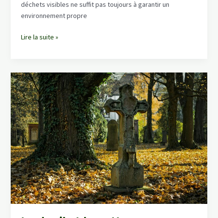
déchets visibles ne suffit pas toujours à garantir un
environnement propre
Désodorisation
Lire la suite »
et
désinfection
:
Techniques
efficaces
pour
restaurer
un
environnement
sain