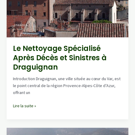
Le Nettoyage Spécialisé
Après Décès et Sinistres à
Draguignan
Introduction Draguignan, une ville située au cœur du Var, est
le point central de la région Provence-Alpes-Côte d’Azur,
offrant un
Le
Lire la suite »
Nettoyage
Spécialisé
Après
Décès