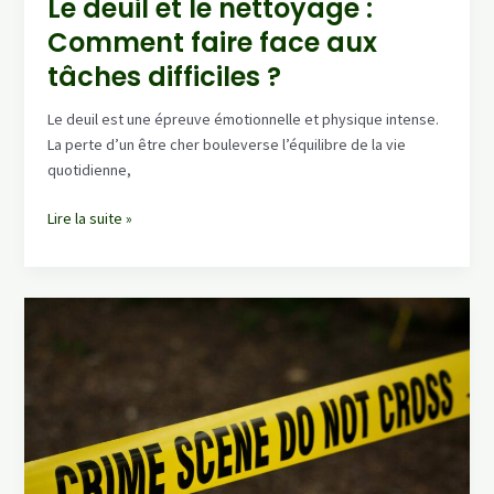
Le deuil et le nettoyage :
Comment faire face aux
tâches difficiles ?
Le deuil est une épreuve émotionnelle et physique intense.
La perte d’un être cher bouleverse l’équilibre de la vie
quotidienne,
Le
Lire la suite »
deuil
et
le
nettoyage
:
Comment
faire
face
aux
tâches