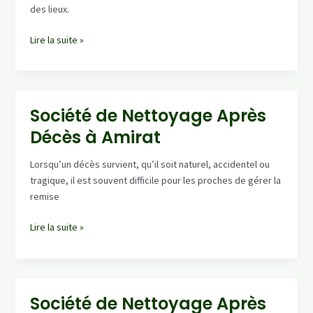
Confiance
des lieux.
et
Discrétion
Service
Lire la suite »
de
Nettoyage
Après
Décès
Société de Nettoyage Après
à
Décès à Amirat
Cannes
–
Lorsqu’un décès survient, qu’il soit naturel, accidentel ou
Expertise
tragique, il est souvent difficile pour les proches de gérer la
et
remise
Discrétion
Société
Lire la suite »
de
Nettoyage
Après
Décès
Société de Nettoyage Après
à