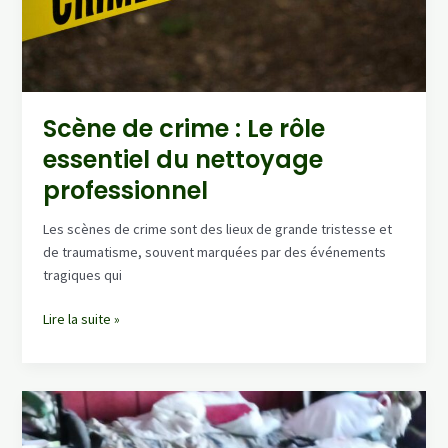
difficiles
?
Scène de crime : Le rôle
essentiel du nettoyage
professionnel
Les scènes de crime sont des lieux de grande tristesse et
de traumatisme, souvent marquées par des événements
tragiques qui
Scène
Lire la suite »
de
crime
:
Le
rôle