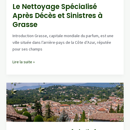
Le Nettoyage Spécialisé
Après Décès et Sinistres à
Grasse
Introduction Grasse, capitale mondiale du parfum, est une
ville située dans l’arrière-pays de la Côte d’Azur, réputée
pour ses champs
Le
Lire la suite »
Nettoyage
Spécialisé
Après
Décès
et
Sinistres
à
Grasse