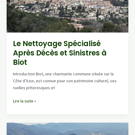
une
perte
?
Le Nettoyage Spécialisé
Après Décès et Sinistres à
Biot
Introduction Biot, une charmante commune située sur la
Côte d’Azur, est connue pour son patrimoine culturel, ses
ruelles pittoresques et
Le
Lire la suite »
Nettoyage
Spécialisé
Après
Décès