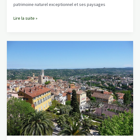
patrimoine naturel exceptionnel et ses paysages
Le
Lire la suite »
Nettoyage
Spécialisé
Après
Décès
et
Sinistres
à
Castellane