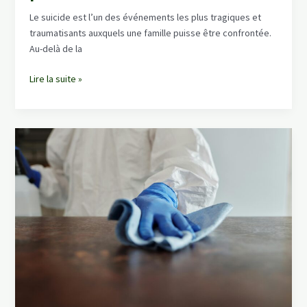
Le suicide est l’un des événements les plus tragiques et
traumatisants auxquels une famille puisse être confrontée.
Au-delà de la
Le
Lire la suite »
nettoyage
après
suicide
:
Une
approche
délicate
et
professionnelle