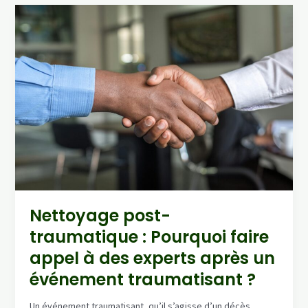
risques
sanitaires
lors
du
nettoyage
de
scènes
de
crime
et
de
décombres
Nettoyage post-
traumatique : Pourquoi faire
appel à des experts après un
événement traumatisant ?
Un événement traumatisant, qu’il s’agisse d’un décès