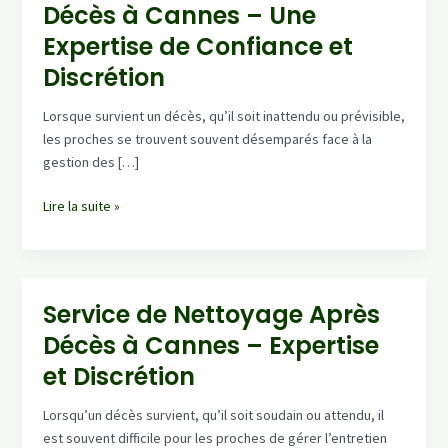
Décès à Cannes – Une
Expertise de Confiance et
Discrétion
Lorsque survient un décès, qu’il soit inattendu ou prévisible,
les proches se trouvent souvent désemparés face à la
gestion des […]
Service
Lire la suite »
de
Nettoyage
Après
Décès
Service de Nettoyage Après
à
Décès à Cannes – Expertise
Cannes
–
et Discrétion
Une
Expertise
Lorsqu’un décès survient, qu’il soit soudain ou attendu, il
de
est souvent difficile pour les proches de gérer l’entretien