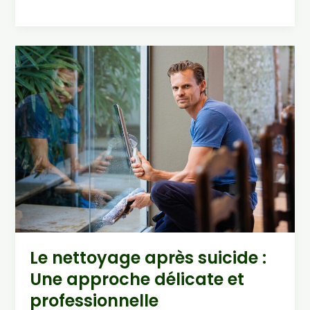
de
Diogène
:
Nettoyage
d’un
environnement
extrême
Le nettoyage après suicide :
Une approche délicate et
professionnelle