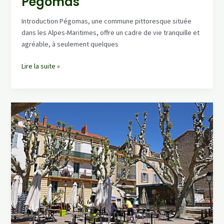
Pégomas
Introduction Pégomas, une commune pittoresque située
dans les Alpes-Maritimes, offre un cadre de vie tranquille et
agréable, à seulement quelques
Le
Lire la suite »
Nettoyage
Spécialisé
Après
Décès
et
Sinistres
à
Pégomas