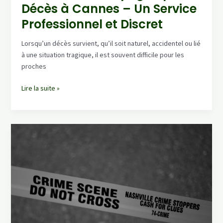
Décès à Cannes – Un Service
Amirat
Professionnel et Discret
Lorsqu’un décès survient, qu’il soit naturel, accidentel ou lié
à une situation tragique, il est souvent difficile pour les
proches
Société
Lire la suite »
de
Nettoyage
Après
Décès
à
Cannes
–
Un
Service
Professionnel
et