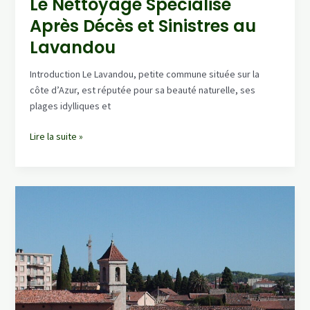
Le Nettoyage Spécialisé
Après Décès et Sinistres au
Lavandou
Introduction Le Lavandou, petite commune située sur la
côte d’Azur, est réputée pour sa beauté naturelle, ses
plages idylliques et
Le
Lire la suite »
Nettoyage
Spécialisé
Après
Décès
et
Sinistres
au
Lavandou