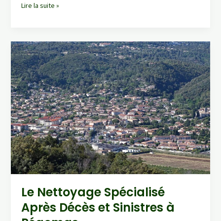
Le
Lire la suite »
Nettoyage
Spécialisé
Après
Décès
et
Sinistres
à
Mandelieu-
la-
Napoule
Le Nettoyage Spécialisé
Après Décès et Sinistres à