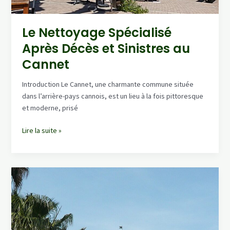
Le Nettoyage Spécialisé
Après Décès et Sinistres au
Cannet
Introduction Le Cannet, une charmante commune située
dans l’arrière-pays cannois, est un lieu à la fois pittoresque
et moderne, prisé
Le
Lire la suite »
Nettoyage
Spécialisé
Après
Décès
et
Sinistres
au
Cannet