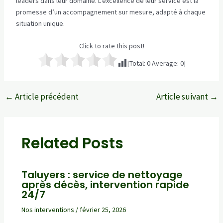
leaders dans leur domaine. L’excellence de leur service est la
promesse d’un accompagnement sur mesure, adapté à chaque
situation unique.
Click to rate this post!
[Total:
0
Average:
0
]
←
Article précédent
Article suivant
→
Navigation
des
articles
Related Posts
Taluyers : service de nettoyage
après décès, intervention rapide
24/7
Nos interventions
/
février 25, 2026