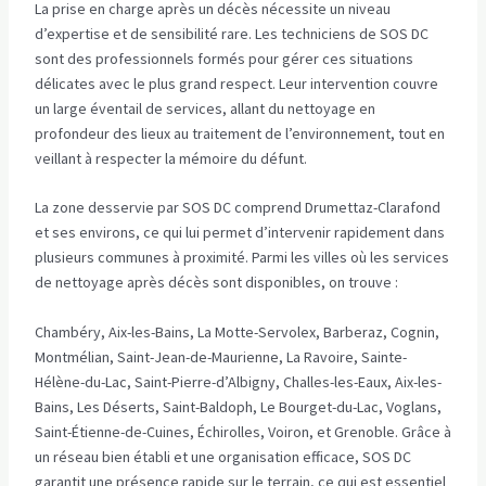
La prise en charge après un décès nécessite un niveau
d’expertise et de sensibilité rare. Les techniciens de SOS DC
sont des professionnels formés pour gérer ces situations
délicates avec le plus grand respect. Leur intervention couvre
un large éventail de services, allant du nettoyage en
profondeur des lieux au traitement de l’environnement, tout en
veillant à respecter la mémoire du défunt.
La zone desservie par SOS DC comprend Drumettaz-Clarafond
et ses environs, ce qui lui permet d’intervenir rapidement dans
plusieurs communes à proximité. Parmi les villes où les services
de nettoyage après décès sont disponibles, on trouve :
Chambéry, Aix-les-Bains, La Motte-Servolex, Barberaz, Cognin,
Montmélian, Saint-Jean-de-Maurienne, La Ravoire, Sainte-
Hélène-du-Lac, Saint-Pierre-d’Albigny, Challes-les-Eaux, Aix-les-
Bains, Les Déserts, Saint-Baldoph, Le Bourget-du-Lac, Voglans,
Saint-Étienne-de-Cuines, Échirolles, Voiron, et Grenoble. Grâce à
un réseau bien établi et une organisation efficace, SOS DC
garantit une présence rapide sur le terrain, ce qui est essentiel