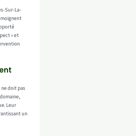
es-Sur-La-
témoignent
apporté
pect » et
ervention
lent
 ne doit pas
e domaine,
ue. Leur
rantissant un