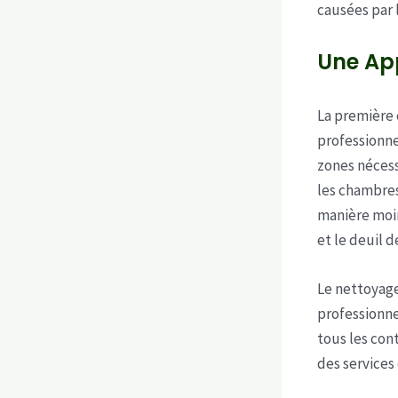
causées par 
Une App
La première 
professionn
zones nécess
les chambres
manière moin
et le deuil 
Le nettoyag
professionne
tous les con
des services 