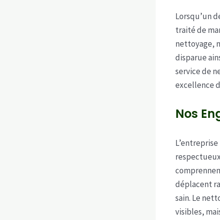
Lorsqu’un dé
traité de ma
nettoyage, m
disparue ain
service de n
excellence da
Nos En
L’entreprise
respectueux.
comprennent 
déplacent ra
sain. Le net
visibles, ma