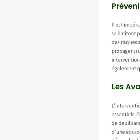
Préveni
Il est impé
se limitent 
des risques 
propager si 
intervention
également qu
Les Ava
L’interventi
essentiels. 
de deuil san
d’une équipe