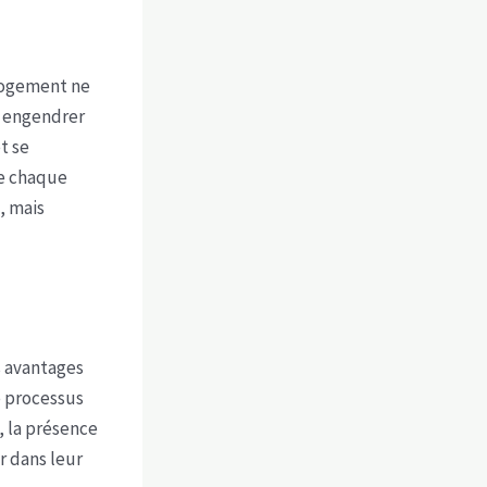
logement ne
t engendrer
t se
ue chaque
, mais
s avantages
e processus
, la présence
r dans leur