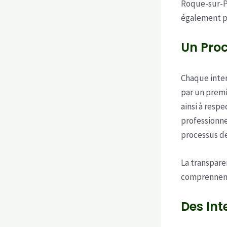
Roque-sur-P
également pa
Un Proc
Chaque inte
par un premi
ainsi à respe
professionne
processus de
La transpare
comprennent 
Des Int