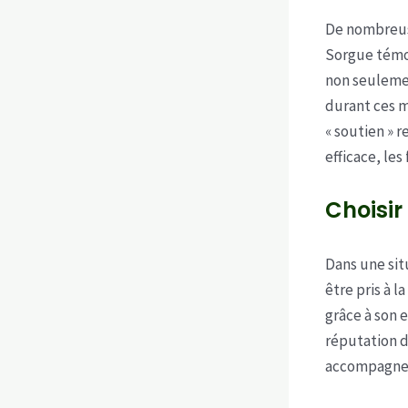
De nombreuse
Sorgue témoi
non seulemen
durant ces m
« soutien » 
efficace, le
Choisir
Dans une sit
être pris à 
grâce à son 
réputation d
accompagnem