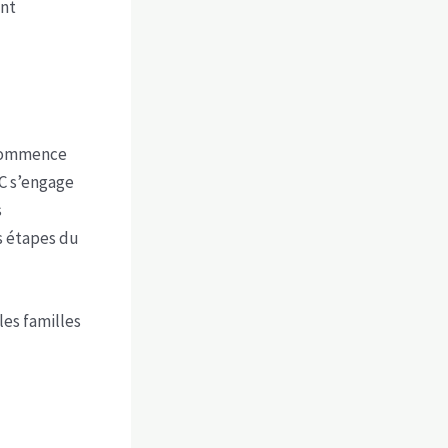
ent
 commence
DC s’engage
s
s étapes du
es familles