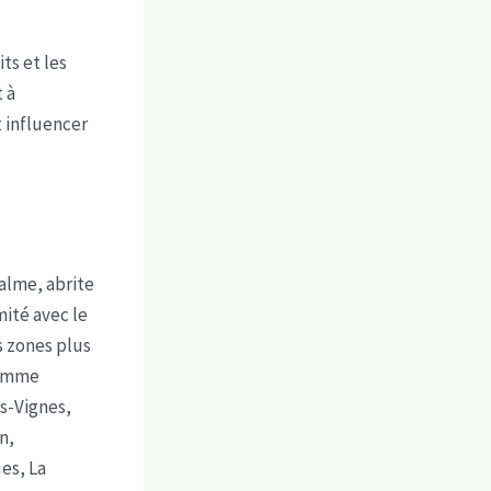
ts et les
 à
 influencer
alme, abrite
mité avec le
s zones plus
comme
s-Vignes,
n,
es, La