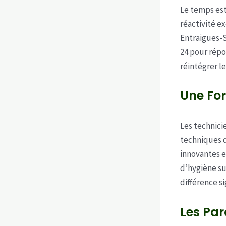
Le temps est
réactivité e
Entraigues-S
24 pour répo
réintégrer l
Une Fo
Les technici
techniques d
innovantes e
d’hygiène su
différence si
Les Par