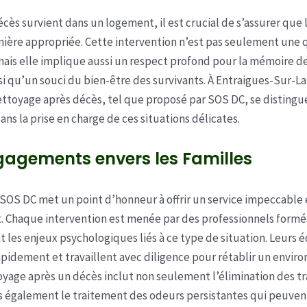
cès survient dans un logement, il est crucial de s’assurer que 
nière appropriée. Cette intervention n’est pas seulement une 
ais elle implique aussi un respect profond pour la mémoire d
si qu’un souci du bien-être des survivants. À Entraigues-Sur-L
ettoyage après décès, tel que proposé par SOS DC, se distingu
ns la prise en charge de ces situations délicates.
gagements envers les Familles
 SOS DC met un point d’honneur à offrir un service impeccable 
 Chaque intervention est menée par des professionnels formé
les enjeux psychologiques liés à ce type de situation. Leurs 
pidement et travaillent avec diligence pour rétablir un envi
toyage après un décès inclut non seulement l’élimination des t
is également le traitement des odeurs persistantes qui peuven