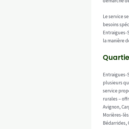
démarche de
Le service s
besoins spéc
Entraigues-S
la manière do
Quarti
Entraigues-S
plusieurs qu
service propo
rurales – of
Avignon, Car
Morières-lès
Bédarrides, 