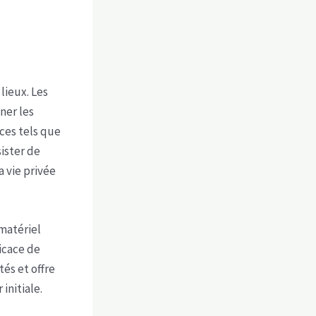
lieux. Les
ner les
ces tels que
sister de
 vie privée
matériel
icace de
és et offre
initiale.