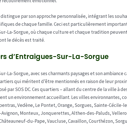
 recouvrement émotionnel.
e distingue par son approche personnalisée, intégrant les souhai
ifiques de chaque famille. Ceci est particulièrement important
ur-La-Sorgue, où chaque culture et chaque tradition peuvent
nt le décès est traité.
ers d’Entraigues-Sur-La-Sorgue
ur-La-Sorgue, avec ses charmants paysages et son ambiance c
artiers qui méritent d’être mentionnés en raison de leur proxi
sé par SOS DC. Ces quartiers – allant du centre de la ville à de
frent un environnement accueillant. Les villes environnantes, 
pentras, Vedène, Le Pontet, Orange, Sorgues, Sainte-Cécile-le
-Avignon, Monteux, Jonquerettes, Althen-des-Paluds, Vellero
Châteauneuf-du-Pape, Vaucluse, Cavaillon, Courthézon, Sorgu