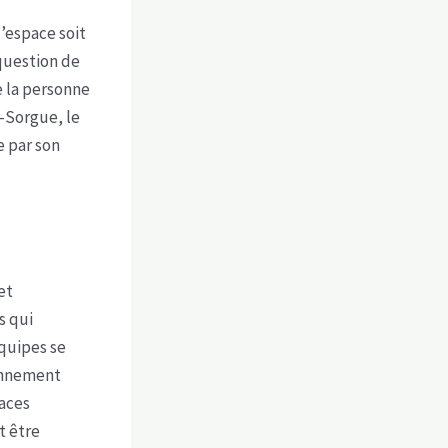
l’espace soit
question de
e la personne
a-Sorgue, le
e par son
et
s qui
équipes se
ronnement
races
t être