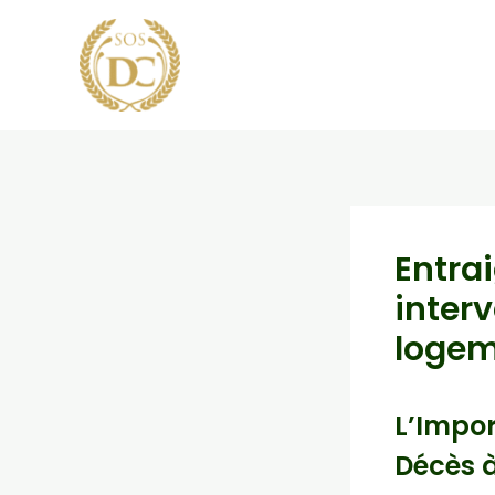
Aller
au
contenu
Entra
inter
logem
L’Impor
Décès 