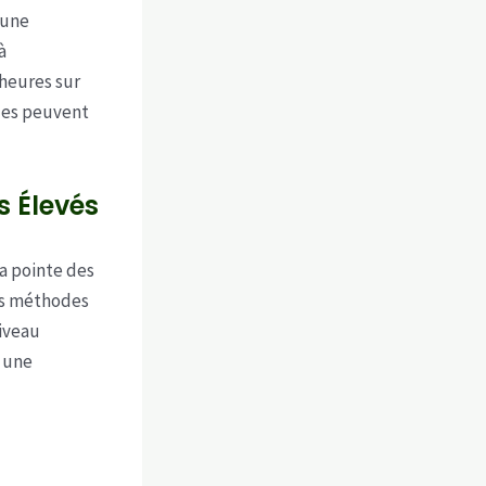
 une
à
 heures sur
lles peuvent
 Élevés
la pointe des
des méthodes
iveau
t une