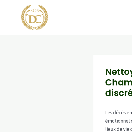
Aller
au
contenu
Netto
Champ
discr
Les décès en
émotionnel qu
lieux de vie