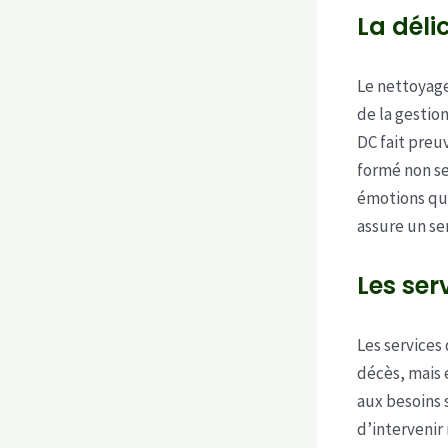
La déli
Le nettoyage
de la gestio
DC fait preu
formé non se
émotions que
assure un ser
Les ser
Les services
décès, mais
aux besoins 
d’intervenir