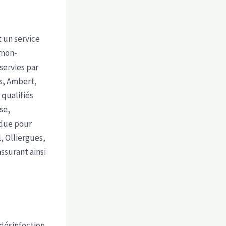
 un service
rnon-
servies par
rs, Ambert,
 qualifiés
se,
ndue pour
, Olliergues,
assurant ainsi
désinfection