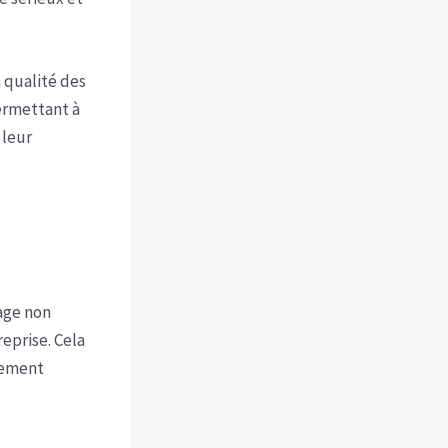
a qualité des
permettant à
 leur
age non
reprise. Cela
alement