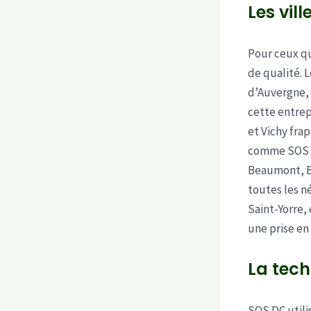
Les vil
Pour ceux qu
de qualité. 
d’Auvergne, 
cette entrep
et Vichy frap
comme SOS DC
Beaumont, B
toutes les né
Saint-Yorre, 
une prise en
La tech
SOS DC utili