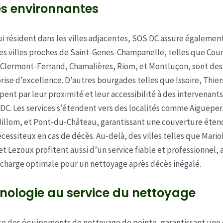
les environnantes
i résident dans les villes adjacentes, SOS DC assure également
Les villes proches de Saint-Genes-Champanelle, telles que Cou
Clermont-Ferrand, Chamalières, Riom, et Montluçon, sont des
rise d’excellence. D’autres bourgades telles que Issoire, Thie
pent par leur proximité et leur accessibilité à des intervenants
. Les services s’étendent vers des localités comme Aigueper
illom, et Pont-du-Château, garantissant une couverture éte
cessiteux en cas de décès. Au-delà, des villes telles que Mariol
et Lezoux profitent aussi d’un service fiable et professionnel, 
 charge optimale pour un nettoyage après décès inégalé.
nologie au service du nettoyage
se des équipements de nettoyage de pointe, garantissant une 