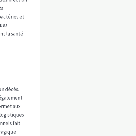
ts
actéries et
ques
nt la santé
un décès.
e également
permet aux
 logistiques
nnels fait
tragique