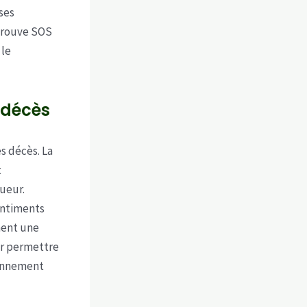
ses
 trouve SOS
 le
 décès
s décès. La
t
ueur.
sentiments
ment une
ur permettre
ronnement