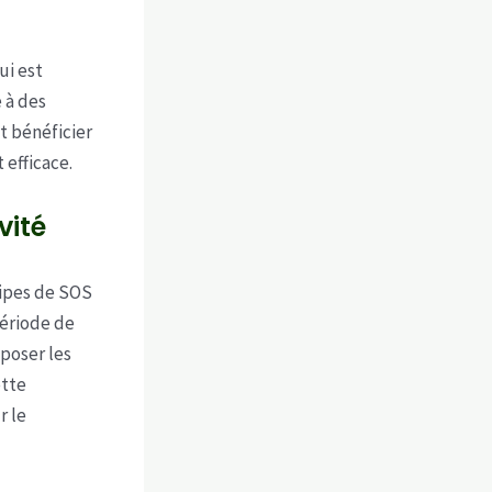
ui est
 à des
t bénéficier
efficace.
vité
uipes de SOS
période de
 poser les
ette
r le