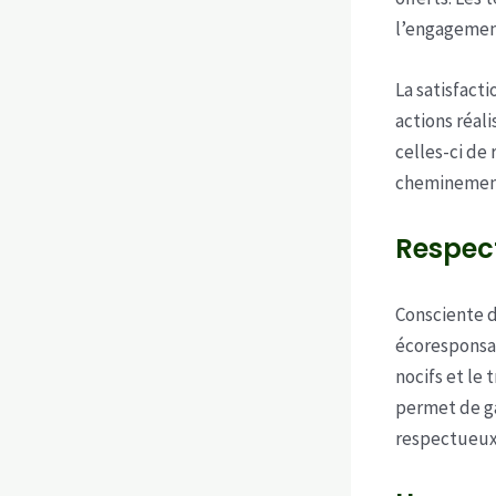
l’engagement
La satisfact
actions réali
celles-ci de
cheminemen
Respec
Consciente 
écoresponsab
nocifs et le 
permet de ga
respectueux