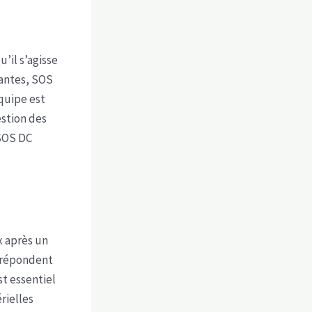
’il s’agisse
tantes, SOS
quipe est
stion des
 SOS DC
x après un
 répondent
st essentiel
rielles