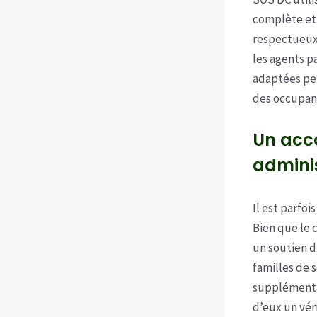
complète et 
respectueux 
les agents p
adaptées per
des occupant
Un acc
adminis
Il est parfo
Bien que le 
un soutien d
familles de 
supplémentai
d’eux un vér