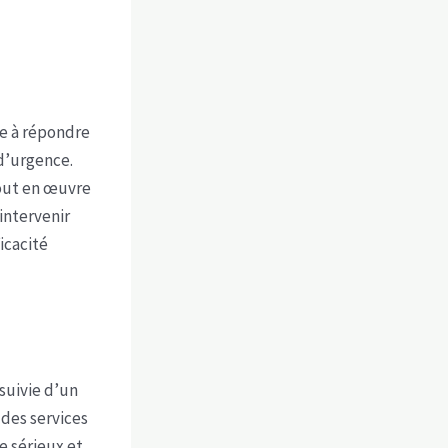
ge à répondre
 d’urgence.
out en œuvre
intervenir
ficacité
suivie d’un
des services
e sérieux et