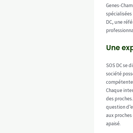
Genes-Champa
spécialisées
DC, une réfé
professionna
Une ex
SOS DC se di
société poss
compétente, 
Chaque inter
des proches.
question d’e
aux proches
apaisé.