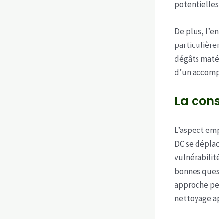
potentielles
De plus, l’e
particulière
dégâts matér
d’un accompa
La cons
L’aspect emp
DC se déplac
vulnérabilité
bonnes quest
approche per
nettoyage a