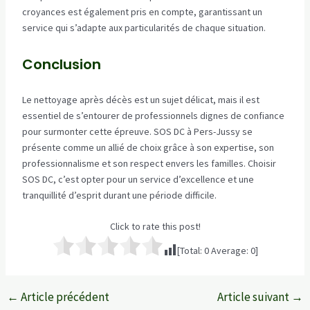
croyances est également pris en compte, garantissant un
service qui s’adapte aux particularités de chaque situation.
Conclusion
Le nettoyage après décès est un sujet délicat, mais il est
essentiel de s’entourer de professionnels dignes de confiance
pour surmonter cette épreuve. SOS DC à Pers-Jussy se
présente comme un allié de choix grâce à son expertise, son
professionnalisme et son respect envers les familles. Choisir
SOS DC, c’est opter pour un service d’excellence et une
tranquillité d’esprit durant une période difficile.
Click to rate this post!
[Total:
0
Average:
0
]
←
Article précédent
Article suivant
→
Navigation