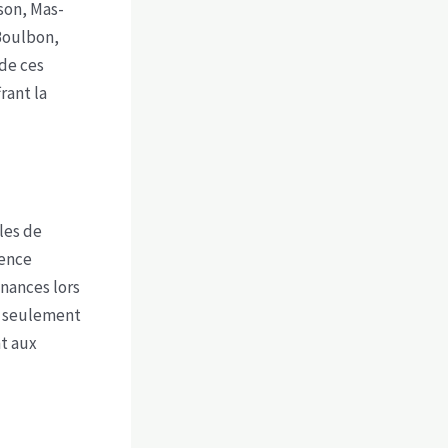
son, Mas-
 Boulbon,
de ces
rant la
les de
rence
inances lors
n seulement
t aux