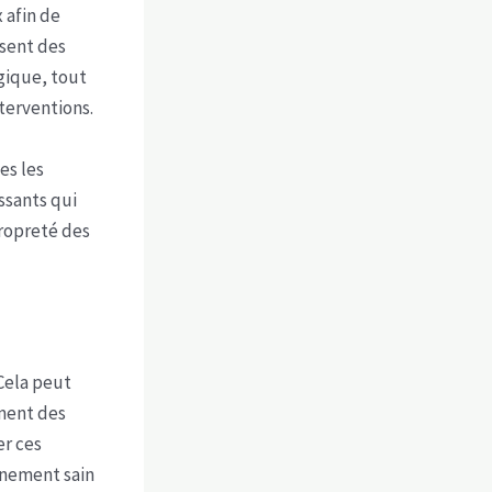
 afin de
isent des
gique, tout
terventions.
es les
ssants qui
propreté des
 Cela peut
ment des
er ces
nnement sain