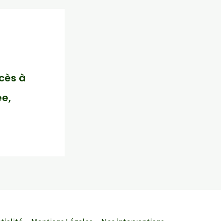
cès à
ée,