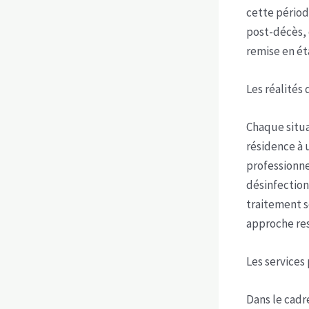
cette périod
post-décès, 
remise en ét
Les réalités
Chaque situa
résidence à u
professionne
désinfection
traitement s
approche res
Les services
Dans le cadr