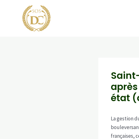
Aller
au
contenu
Saint
après
état (
La gestion d
bouleversan
françaises, 