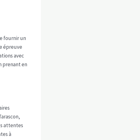
e fournir un
ne épreuve
ations avec
en prenant en
aires
 Tarascon,
es attentes
ntes à