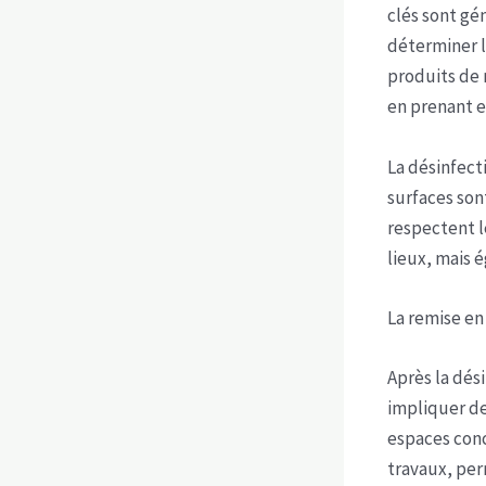
clés sont gé
déterminer l
produits de 
en prenant e
La désinfect
surfaces son
respectent l
lieux, mais 
La remise en
Après la dés
impliquer d
espaces conc
travaux, per