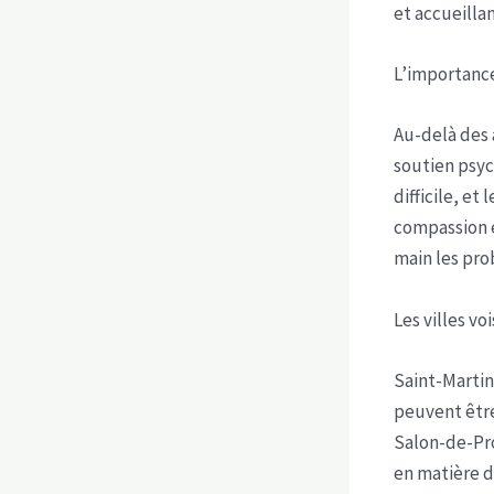
et accueillan
L’importanc
Au-delà des 
soutien psyc
difficile, e
compassion e
main les pro
Les villes vo
Saint-Martin
peuvent être
Salon-de-Pro
en matière d