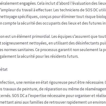
néralement engagées. Cela inclut d’abord l’évaluation des lieux
’ampleur du travail à effectuer. Les techniciens de SOS DC util
nettoyage spécifiques, conçus pour éliminer tout risque biolo
n compte la sécurité des occupants des lieux et des futures in
ion est un élément primordial. Les équipes s’assurent que tout
t soigneusement nettoyées, en utilisant des désinfectants pui
es normes sanitaires. Ce processus garantit non seulement la 
également la sécurité pour les résidents futurs.
 état
infection, une remise en état rigoureuse peut être nécessaire.
es travaux de peinture, de réparation ou même de réaménage
ernés. SOS DC a l’expertise nécessaire pour organiser et réalis
mettant ainsi aux familles de retrouver rapidement un enviro