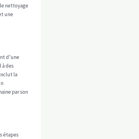
 le nettoyage
et une
ent d’une
l à des
nclut la
un
maine par son
rs étapes