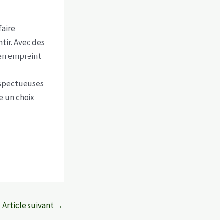
faire
tir. Avec des
ien empreint
espectueuses
e un choix
Article suivant
→