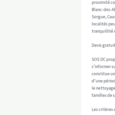
proximité c
Blanc-des-Al
Sorgue, Cau
localités pe
tranquillité
Devis gratui
SOS DC propo
s’informer s
constitue un
d’une périod
le nettoyage
familles de s
Les critères