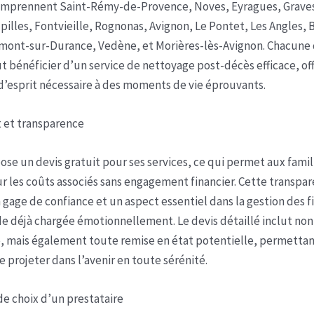
omprennent Saint-Rémy-de-Provence, Noves, Eyragues, Grave
pilles, Fontvieille, Rognonas, Avignon, Le Pontet, Les Angles,
mont-sur-Durance, Vedène, et Morières-lès-Avignon. Chacune 
ut bénéficier d’un service de nettoyage post-décès efficace, off
 d’esprit nécessaire à des moments de vie éprouvants.
t et transparence
se un devis gratuit pour ses services, ce qui permet aux famil
ur les coûts associés sans engagement financier. Cette transpa
 gage de confiance et un aspect essentiel dans la gestion des f
e déjà chargée émotionnellement. Le devis détaillé inclut no
, mais également toute remise en état potentielle, permettan
e projeter dans l’avenir en toute sérénité.
 de choix d’un prestataire