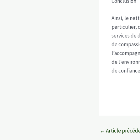
Conclusion
Ainsi, le ne
particulier,
services de 
de compassio
l’accompagne
de l’environ
de confiance
Navigation
←
Article précéd
des