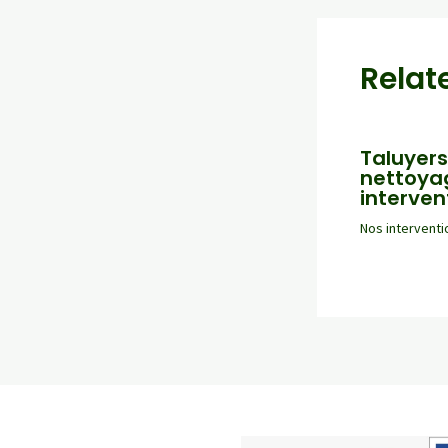
articles
Relat
Taluyers
nettoya
interven
Nos interventi