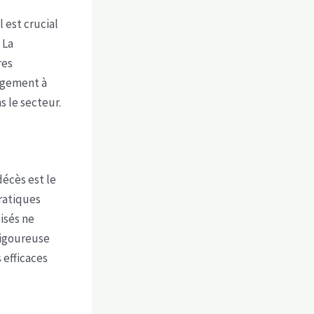
l est crucial
 La
res
gagement à
s le secteur.
écès est le
ratiques
isés ne
 rigoureuse
 efficaces