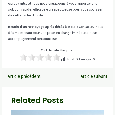
éprouvants, et nous nous engageons à vous apporter une
solution rapide, efficace et respectueuse pour vous soulager
de cette tâche difficile.
Besoin d’un nettoyage après décès à Isola ?
Contactez-nous
dès maintenant pour une prise en charge immédiate et un
accompagnement personnalisé.
Click to rate this post!
[Total:
0
Average:
0
]
←
Article précédent
Article suivant
→
Navigation
des
articles
Related Posts