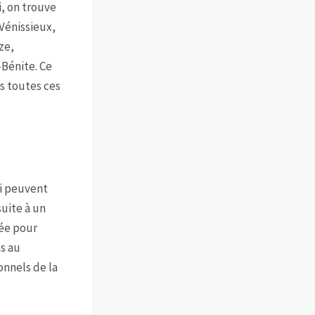
i, on trouve
 Vénissieux,
ze,
Bénite. Ce
s toutes ces
ui peuvent
suite à un
mée pour
as au
nnels de la