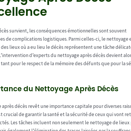
cellence
écès survient, les conséquences émotionnelles sont souvent
 de complications logistiques. Parmi celles-ci, le nettoyage e
 des lieux où a eu lieu le décès représentent une tâche délicat
 L’intervention d’experts du nettoyage après décès devient alo
 tant pour le respect de la mémoire des défunts que pour la s
rtance du Nettoyage Après Décès
 après décès revêt une importance capitale pour diverses rais
st crucial de garantir la santé et la sécurité de ceux qui vont r
fectés. Les tâches incluent non seulement le nettoyage de lieux 
ais également l’élimination des traces laissées par la souffranc