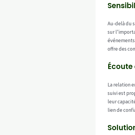
Sensibi
Au-delà du s
sur l’import
événements t
offre des co
Écoute 
La relation e
suivi est pr
leur capacit
lien de conf
Solutio