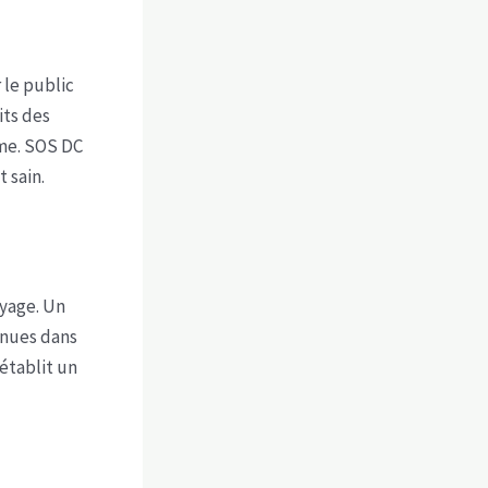
 le public
its des
rme. SOS DC
 sain.
oyage. Un
tenues dans
établit un