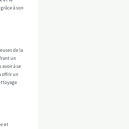
grâce à son
euses de la
frant un
 avoir à se
offrir un
nettoyage
e et