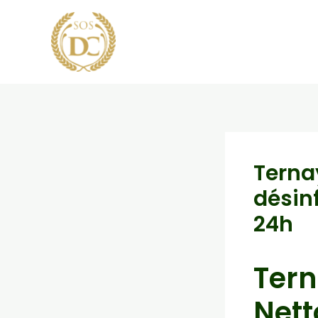
Aller
au
contenu
Terna
désin
24h
Tern
Nett