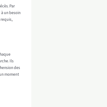
écès. Par
 à un besoin
 requis,
chaque
rche. Ils
hension des
n un moment