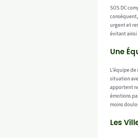
SOS DC compr
conséquent, 
urgent et re
évitant ains
Une Équ
L’équipe de 
situation av
apportent n
émotions par
moins doulou
Les Vil