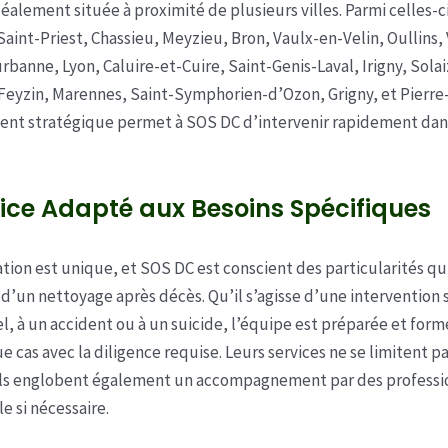
déalement située à proximité de plusieurs villes. Parmi celles-c
 Saint-Priest, Chassieu, Meyzieu, Bron, Vaulx-en-Velin, Oullins,
urbanne, Lyon, Caluire-et-Cuire, Saint-Genis-Laval, Irigny, Solai
yzin, Marennes, Saint-Symphorien-d’Ozon, Grigny, et Pierre-
ent stratégique permet à SOS DC d’intervenir rapidement dan
ice Adapté aux Besoins Spécifiques
tion est unique, et SOS DC est conscient des particularités q
s d’un nettoyage après décès. Qu’il s’agisse d’une intervention 
l, à un accident ou à un suicide, l’équipe est préparée et for
e cas avec la diligence requise. Leurs services ne se limitent p
ils englobent également un accompagnement par des professio
e si nécessaire.