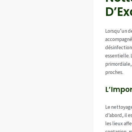
D’Ex
Lorsqu’un d
accompagnées
désinfection
essentielle.
primordiale,
proches.
L’Impo
Le nettoyage
d’abord, il e
les lieux af
contagion, m