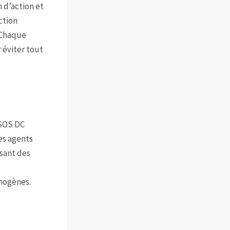
n d’action et
ction
 Chaque
 éviter tout
 SOS DC
es agents
ssant des
thogènes.