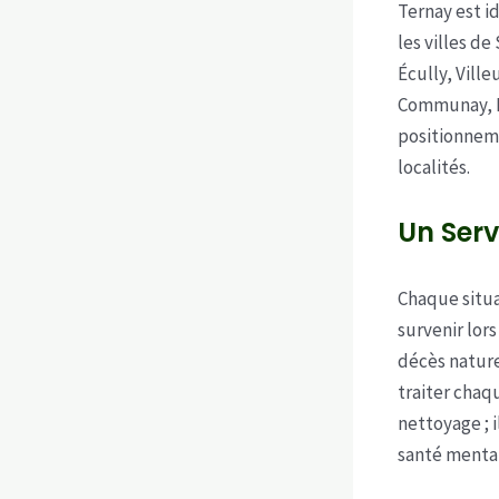
Ternay est i
les villes de
Écully, Ville
Communay, Fe
positionnem
localités.
Un Serv
Chaque situa
survenir lor
décès nature
traiter chaqu
nettoyage ; 
santé mental