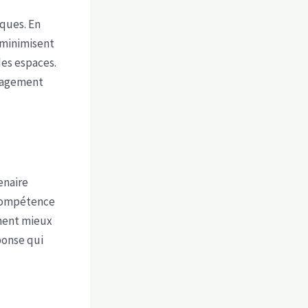
ques. En
s minimisent
des espaces.
ngagement
enaire
 compétence
nnent mieux
ponse qui