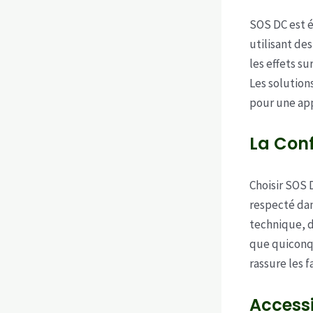
SOS DC est é
utilisant de
les effets s
Les solution
pour une ap
La Conf
Choisir SOS 
respecté dan
technique, 
que quiconqu
rassure les f
Accessi