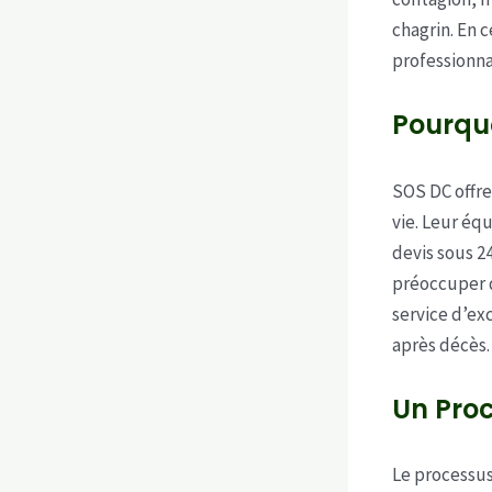
chagrin. En 
professionna
Pourquo
SOS DC offre
vie. Leur éq
devis sous 2
préoccuper d
service d’ex
après décès.
Un Pro
Le processu