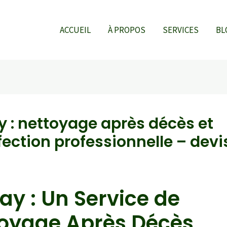
ACCUEIL
À PROPOS
SERVICES
BL
y : nettoyage après décès et
fection professionnelle – devi
ay : Un Service de
oyage Après Décès