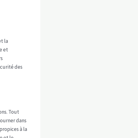
t la
e et
rs
écurité des
ons. Tout
etourner dans
propices à la
e et le